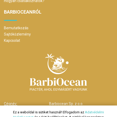
Hogyan csatlakozhatok?
BARBIOCEANRÓL
Bemutatkozás
Sajtóközlemény
Kapcsolat
Cégnév:
Barbiocean Sp. z o.o.
Cím:
00-238 Warszawa,
Ez a weboldal is sütiket használ! Elfogadom az
Adatvédelmi
ul. Długa nr 29