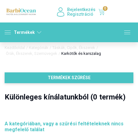
0
Bejelentkezés
Regisztráció
Termékek
Kezdőoldal
/
Kategóriák
/
Táskák, Cipők, Ékszerek
/
Órák, Ékszerek, Szemüvegek
/
Karkötők és karszalag
TERMÉKEK SZŰRÉSE
Különleges kínálatunkból (0 termék)
A kategóriában, vagy a szűrési feltételeknek nincs
megfelelő találat