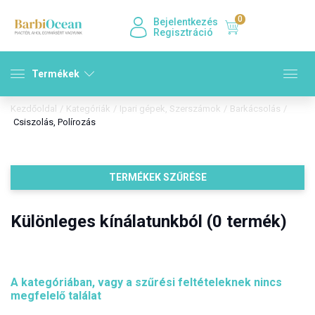
0
Bejelentkezés
Regisztráció
Termékek
Kezdőoldal
/
Kategóriák
/
Ipari gépek, Szerszámok
/
Barkácsolás
/
Csiszolás, Polírozás
TERMÉKEK SZŰRÉSE
Különleges kínálatunkból (0 termék)
A kategóriában, vagy a szűrési feltételeknek nincs
megfelelő találat