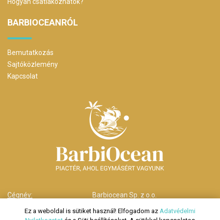
Hogyan csatlakozhatok?
BARBIOCEANRÓL
Bemutatkozás
Sajtóközlemény
Kapcsolat
Cégnév:
Barbiocean Sp. z o.o.
Cím:
00-238 Warszawa,
Ez a weboldal is sütiket használ! Elfogadom az
Adatvédelmi
ul. Długa nr 29