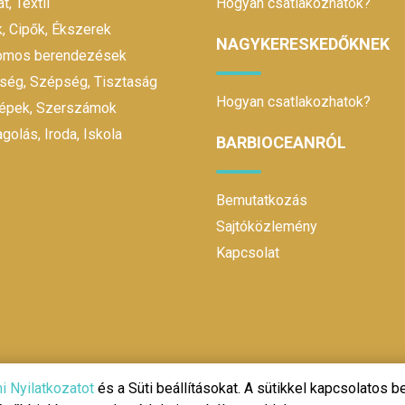
t, Textil
Hogyan csatlakozhatok?
, Cipők, Ékszerek
NAGYKERESKEDŐKNEK
romos berendezések
ség, Szépség, Tisztaság
Hogyan csatlakozhatok?
gépek, Szerszámok
olás, Iroda, Iskola
BARBIOCEANRÓL
Bemutatkozás
Sajtóközlemény
Kapcsolat
@ 2020 | Design és fejlesztés:
Make It Online
i Nyilatkozatot
és a Süti beállításokat. A sütikkel kapcsolatos be