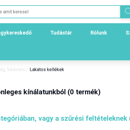
gykereskedő
Tudástár
Rólunk
S
ság, Védelem
/
Lakatos kellékek
nleges kínálatunkból (0 termék)
tegóriában, vagy a szűrési feltételeknek 