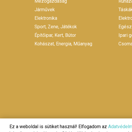
Mezőgazdaság
Ruháza
Járművek
Táskák
Elektronika
Elekt
Sport, Zene, Játékok
Egész
Építőipar, Kert, Bútor
Ipari 
Kohászat, Energia, Műanyag
Csomag
Ez a weboldal is sütiket használ! Elfogadom az
Adatvédelm