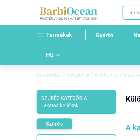
Termékek
Gyártó
Na
HU
Kezdőoldal
/
Kategóriák
/
Elektronika
/
Bizton
Külö
SZŰRÉS KATEGÓRIA
Lakatos kellékek
Szűrés
A ka