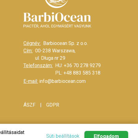
Cégnév:
Barbiocean Sp. z o.o.
Cím:
00-238 Warszawa,
ul. Długa nr 29
Telefonszám:
HU: +36 70 278 9279
PL: +48 883 585 318
E-mail:
info@barbiocean.com
|
ÁSZF
GDPR
állításaidat
Süti beállítások
Elfogadom