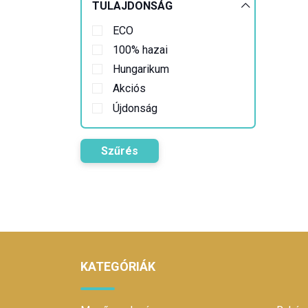
TULAJDONSÁG
ECO
100% hazai
Hungarikum
Akciós
Újdonság
Szűrés
KATEGÓRIÁK