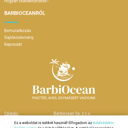
Hogyan csatlakozhatok?
BARBIOCEANRÓL
Bemutatkozás
Sajtóközlemény
Kapcsolat
Cégnév:
Barbiocean Sp. z o.o.
Cím:
00-238 Warszawa,
Ez a weboldal is sütiket használ! Elfogadom az
Adatvédelmi
ul. Długa nr 29