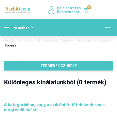
0
Bejelentkezés
Regisztráció
Termékek
Kezdőoldal
/
Kategóriák
/
Egészség, Szépség, Tisztaság
/
Egészség
/
Higénia
TERMÉKEK SZŰRÉSE
Különleges kínálatunkból (0 termék)
A kategóriában, vagy a szűrési feltételeknek nincs
megfelelő találat