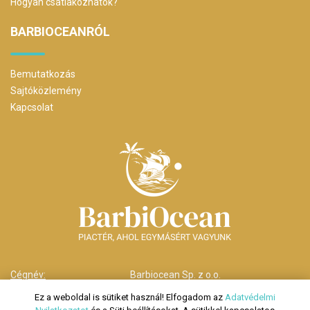
Hogyan csatlakozhatok?
BARBIOCEANRÓL
Bemutatkozás
Sajtóközlemény
Kapcsolat
Cégnév:
Barbiocean Sp. z o.o.
Cím:
00-238 Warszawa,
Ez a weboldal is sütiket használ! Elfogadom az
Adatvédelmi
ul. Długa nr 29