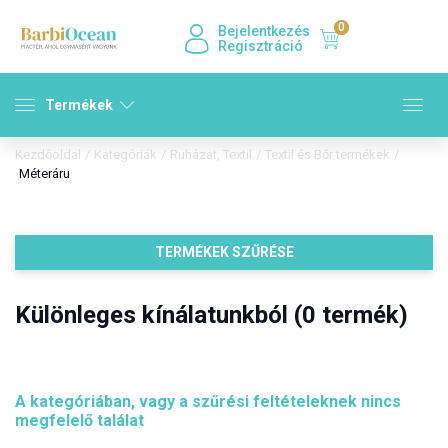
0
Bejelentkezés
Regisztráció
Termékek
Kezdőoldal
/
Kategóriák
/
Ruházat, Textil
/
Textil és Bőr termékek
/
Méteráru
TERMÉKEK SZŰRÉSE
Különleges kínálatunkból (0 termék)
A kategóriában, vagy a szűrési feltételeknek nincs
megfelelő találat