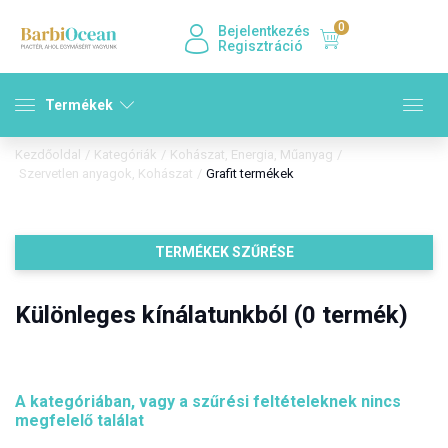
0
Bejelentkezés
Regisztráció
Termékek
Kezdőoldal
/
Kategóriák
/
Kohászat, Energia, Műanyag
/
Szervetlen anyagok, Kohászat
/
Grafit termékek
TERMÉKEK SZŰRÉSE
Különleges kínálatunkból (0 termék)
A kategóriában, vagy a szűrési feltételeknek nincs
megfelelő találat