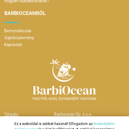
Hogyan csatlakozhatok?
BARBIOCEANRÓL
Bemutatkozás
Sajtóközlemény
Kapcsolat
Cégnév:
Barbiocean Sp. z o.o.
Cím:
00-238 Warszawa,
Ez a weboldal is sütiket használ! Elfogadom az
Adatvédelmi
ul. Długa nr 29