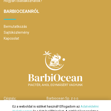
Hogyan csatlakozhatok?
BARBIOCEANRÓL
Bemutatkozás
Sajtóközlemény
Kapcsolat
Cégnév:
Barbiocean Sp. z o.o.
Cím:
00-238 Warszawa,
Ez a weboldal is sütiket használ! Elfogadom az
Adatvédelmi
ul. Długa nr 29