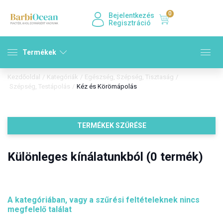
0
Bejelentkezés
Regisztráció
Termékek
Kezdőoldal
/
Kategóriák
/
Egészség, Szépség, Tisztaság
/
Szépség, Testápolás
/
Kéz és Körömápolás
TERMÉKEK SZŰRÉSE
Különleges kínálatunkból (0 termék)
A kategóriában, vagy a szűrési feltételeknek nincs
megfelelő találat