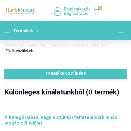
0
Bejelentkezés
Regisztráció
Termékek
Kezdőoldal
/
Kategóriák
/
Elektronika
/
Háztartási készülék
/
Főzőkészülékek
TERMÉKEK SZŰRÉSE
Különleges kínálatunkból (0 termék)
A kategóriában, vagy a szűrési feltételeknek nincs
megfelelő találat