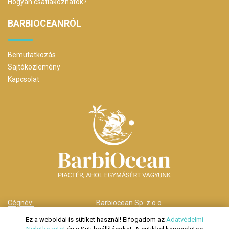
Hogyan csatlakozhatok?
BARBIOCEANRÓL
Bemutatkozás
Sajtóközlemény
Kapcsolat
Cégnév:
Barbiocean Sp. z o.o.
Cím:
00-238 Warszawa,
Ez a weboldal is sütiket használ! Elfogadom az
Adatvédelmi
ul. Długa nr 29