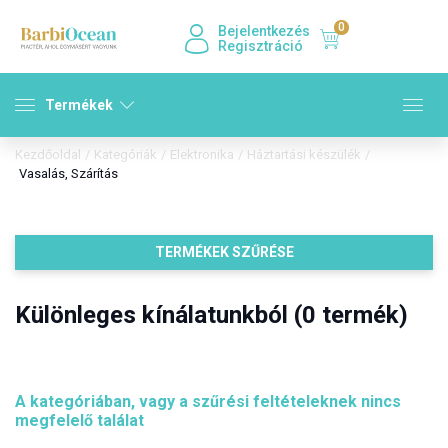
0
Bejelentkezés
Regisztráció
Termékek
Kezdőoldal
/
Kategóriák
/
Elektronika
/
Háztartási készülék
/
Vasalás, Szárítás
TERMÉKEK SZŰRÉSE
Különleges kínálatunkból (0 termék)
A kategóriában, vagy a szűrési feltételeknek nincs
megfelelő találat