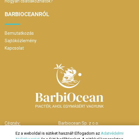
Hogyan csatlakozhatok?
BARBIOCEANRÓL
Bemutatkozás
Sajtóközlemény
Kapcsolat
Cégnév:
Barbiocean Sp. z o.o.
Cím:
00-238 Warszawa,
Ez a weboldal is sütiket használ! Elfogadom az
Adatvédelmi
ul. Długa nr 29