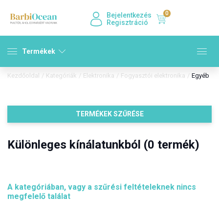
0
Bejelentkezés
Regisztráció
Termékek
Kezdőoldal
/
Kategóriák
/
Elektronika
/
Fogyasztói elektronika
/
Egyéb
TERMÉKEK SZŰRÉSE
Különleges kínálatunkból (0 termék)
A kategóriában, vagy a szűrési feltételeknek nincs
megfelelő találat