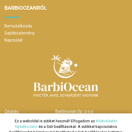
BARBIOCEANRÓL
Bemutatkozás
Sajtóközlemény
Kapcsolat
Cégnév:
Barbiocean Sp. z o.o.
Cím:
00-238 Warszawa,
Ez a weboldal is sütiket használ! Elfogadom az
Adatvédelmi
ul. Długa nr 29
Nyilatkozatot
és a Süti beállításokat. A sütikkel kapcsolatos
Telefonszám:
HU: +36 70 278 9279