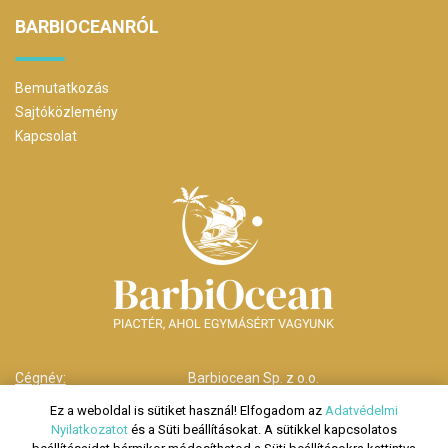
BARBIOCEANRÓL
Bemutatkozás
Sajtóközlemény
Kapcsolat
Cégnév:
Barbiocean Sp. z o.o.
Cím:
00-238 Warszawa,
Ez a weboldal is sütiket használ! Elfogadom az
Adatvédelmi
ul. Długa nr 29
Nyilatkozatot
és a Süti beállításokat. A sütikkel kapcsolatos
Telefonszám:
HU: +36 70 278 9279