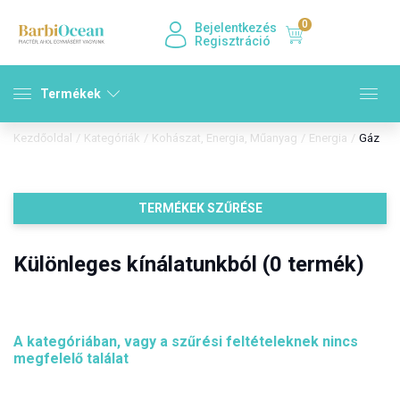
0
Bejelentkezés
Regisztráció
Termékek
Kezdőoldal
/
Kategóriák
/
Kohászat, Energia, Műanyag
/
Energia
/
Gáz
TERMÉKEK SZŰRÉSE
Különleges kínálatunkból (0 termék)
A kategóriában, vagy a szűrési feltételeknek nincs
megfelelő találat