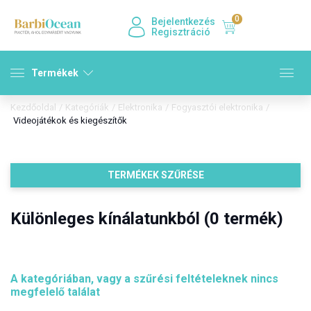
0
Bejelentkezés
Regisztráció
Termékek
Kezdőoldal
/
Kategóriák
/
Elektronika
/
Fogyasztói elektronika
/
Videojátékok és kiegészítők
TERMÉKEK SZŰRÉSE
Különleges kínálatunkból (0 termék)
A kategóriában, vagy a szűrési feltételeknek nincs
megfelelő találat