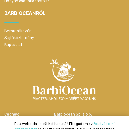
Hogyan csatlakozhatok?
BARBIOCEANRÓL
Bemutatkozás
Sajtóközlemény
Kapcsolat
Cégnév:
Barbiocean Sp. z o.o.
Cím:
00-238 Warszawa,
Ez a weboldal is sütiket használ! Elfogadom az
Adatvédelmi
ul. Długa nr 29