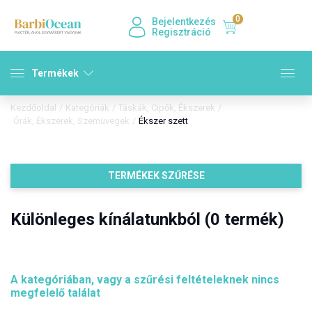
0
Bejelentkezés
Regisztráció
Termékek
Kezdőoldal
/
Kategóriák
/
Táskák, Cipők, Ékszerek
/
Órák, Ékszerek, Szemüvegek
/
Ékszer szett
TERMÉKEK SZŰRÉSE
Különleges kínálatunkból (0 termék)
A kategóriában, vagy a szűrési feltételeknek nincs
megfelelő találat