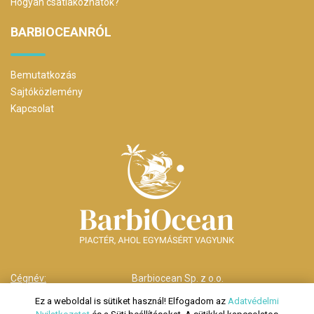
Hogyan csatlakozhatok?
BARBIOCEANRÓL
Bemutatkozás
Sajtóközlemény
Kapcsolat
Cégnév:
Barbiocean Sp. z o.o.
Cím:
00-238 Warszawa,
Ez a weboldal is sütiket használ! Elfogadom az
Adatvédelmi
ul. Długa nr 29