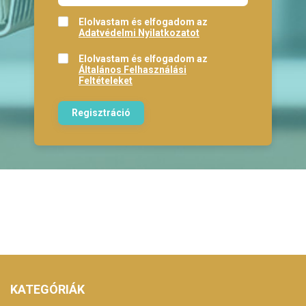
Elolvastam és elfogadom az
Adatvédelmi Nyilatkozatot
Elolvastam és elfogadom az
Általános Felhasználási
Feltételeket
Regisztráció
KATEGÓRIÁK