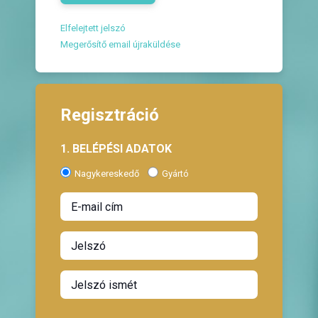
Elfelejtett jelszó
Megerősítő email újraküldése
Regisztráció
1. BELÉPÉSI ADATOK
Nagykereskedő
Gyártó