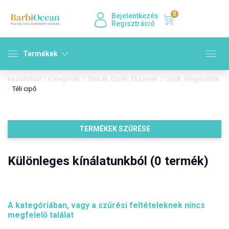
0
Bejelentkezés
Regisztráció
Termékek
Kezdőoldal
/
Kategóriák
/
Táskák, Cipők, Ékszerek
/
Cipők, Kiegészítők
/
Téli cipő
TERMÉKEK SZŰRÉSE
Különleges kínálatunkból (0 termék)
A kategóriában, vagy a szűrési feltételeknek nincs
megfelelő találat