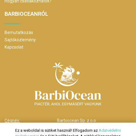
Hogyan csatlakozhatok?
BARBIOCEANRÓL
Bemutatkozás
Sajtóközlemény
Kapcsolat
Cégnév:
Barbiocean Sp. z o.o.
Cím:
00-238 Warszawa,
Ez a weboldal is sütiket használ! Elfogadom az
Adatvédelmi
ul. Długa nr 29